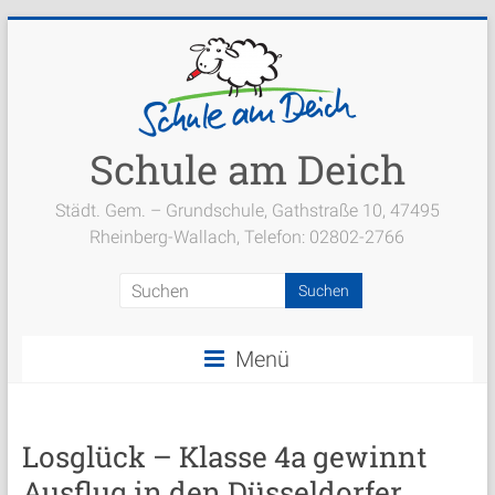
Zum
Inhalt
springen
Schule am Deich
Städt. Gem. – Grundschule, Gathstraße 10, 47495
Rheinberg-Wallach, Telefon: 02802-2766
Menü
Losglück – Klasse 4a gewinnt
Ausflug in den Düsseldorfer