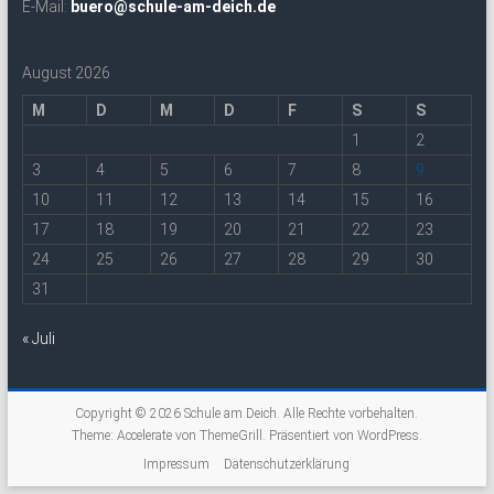
E-Mail:
buero@schule-am-deich.de
August 2026
M
D
M
D
F
S
S
1
2
3
4
5
6
7
8
9
10
11
12
13
14
15
16
17
18
19
20
21
22
23
24
25
26
27
28
29
30
31
« Juli
Copyright © 2026
Schule am Deich
. Alle Rechte vorbehalten.
Theme:
Accelerate
von ThemeGrill. Präsentiert von
WordPress
.
Impressum
Datenschutzerklärung