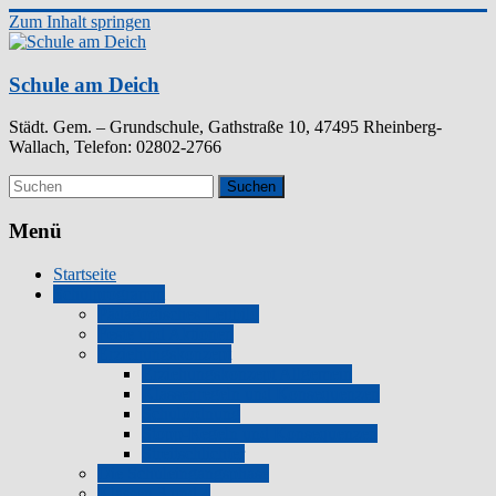
Zum Inhalt springen
Schule am Deich
Städt. Gem. – Grundschule, Gathstraße 10, 47495 Rheinberg-
Wallach, Telefon: 02802-2766
Menü
Startseite
Schulprogramm
Pädagogisches Leitbild
Feste und Aktionen
Erziehungskonzept
Erziehungskonzept Allgemein
Klassenregeln und Konsequenzen
Schulordnung
Stopp-Regeln und Konsequenzen
Streitschlichter
Die Schuleingangsphase
Klassen 3 und 4