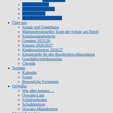
Fähigkeitsprofile
Beobachtungsbögen
Förderkonzept
Beschwerdemanagement
Über uns
Schule und Umgebung
Multiprofessionelles Team der Schule am Deich
Schulsozialarbeiterin
Gremien 2025/26
Klassen 2026/2027
Kinderparlament 2026/27
Einsatzstelle für den Bundesfreiwilligendienst
Geschäftsverteilungsplan
Chronik
Termine
Kalender
Ferien
Bewegliche Ferientage
OsWaBo
Wie alles begann….
Oswabo-Lied
Schülerarbeiten
Schulkleidung
Oswabo-Malanleitung