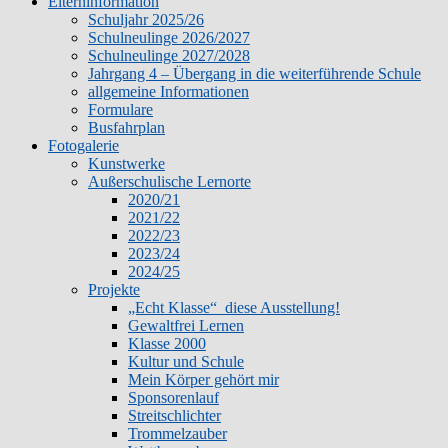
Elterninformation
Schuljahr 2025/26
Schulneulinge 2026/2027
Schulneulinge 2027/2028
Jahrgang 4 – Übergang in die weiterführende Schule
allgemeine Informationen
Formulare
Busfahrplan
Fotogalerie
Kunstwerke
Außerschulische Lernorte
2020/21
2021/22
2022/23
2023/24
2024/25
Projekte
„Echt Klasse“ diese Ausstellung!
Gewaltfrei Lernen
Klasse 2000
Kultur und Schule
Mein Körper gehört mir
Sponsorenlauf
Streitschlichter
Trommelzauber