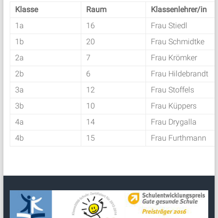
Klasse
Raum
Klassenlehrer/in
1a
16
Frau Stiedl
1b
20
Frau Schmidtke
2a
7
Frau Krömker
2b
6
Frau Hildebrandt
3a
12
Frau Stoffels
3b
10
Frau Küppers
4a
14
Frau Drygalla
4b
15
Frau Furthmann