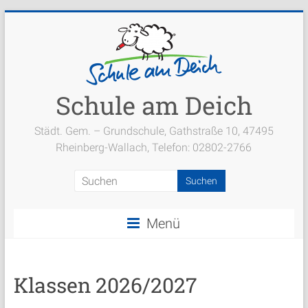
Zum
Inhalt
springen
Schule am Deich
Städt. Gem. – Grundschule, Gathstraße 10, 47495
Rheinberg-Wallach, Telefon: 02802-2766
Menü
Klassen 2026/2027