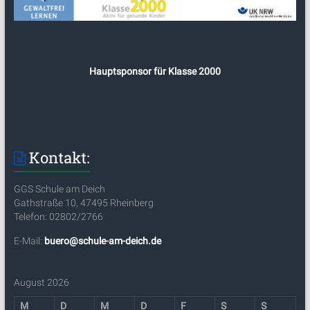
Hauptsponsor für Klasse 2000
Kontakt:
GGS Schule am Deich
Gathstraße 10, 47495 Rheinberg
Telefon: 02802/2766
E-Mail:
buero@schule-am-deich.de
August 2026
M
D
M
D
F
S
S