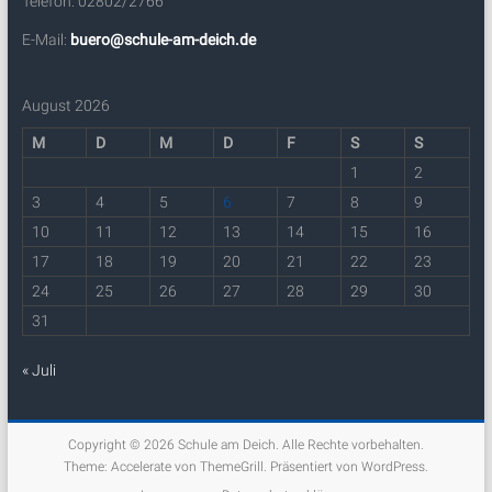
Telefon: 02802/2766
E-Mail:
buero@schule-am-deich.de
August 2026
M
D
M
D
F
S
S
1
2
3
4
5
6
7
8
9
10
11
12
13
14
15
16
17
18
19
20
21
22
23
24
25
26
27
28
29
30
31
« Juli
Copyright © 2026
Schule am Deich
. Alle Rechte vorbehalten.
Theme:
Accelerate
von ThemeGrill. Präsentiert von
WordPress
.