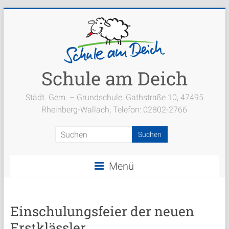
Zum
Inhalt
springen
Schule am Deich
Städt. Gem. – Grundschule, Gathstraße 10, 47495
Rheinberg-Wallach, Telefon: 02802-2766
Menü
Einschulungsfeier der neuen
Erstklässler