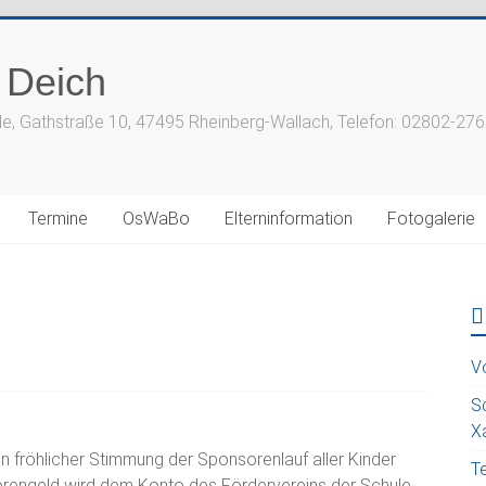
 Deich
le, Gathstraße 10, 47495 Rheinberg-Wallach, Telefon: 02802-27
Termine
OsWaBo
Elterninformation
Fotogalerie
V
S
X
in fröhlicher Stimmung der Sponsorenlauf aller Kinder
T
sorengeld wird dem Konto des Fördervereins der Schule