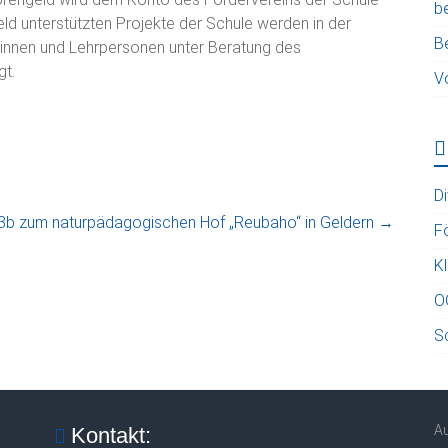
b
ld unterstützten Projekte der Schule werden in der
B
innen und Lehrpersonen unter Beratung des
gt.
V
D
 3b zum naturpädagogischen Hof „Reubaho“ in Geldern
→
F
K
O
S
A
Kontakt: