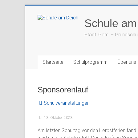
Zum
Inhalt
Schule am
springen
Städt. Gem. – Grundschu
Startseite
Schulprogramm
Über uns
Sponsorenlauf
Schulveranstaltungen
13. Oktober 2023
Am letzten Schultag vor den Herbstferien fand 
rund um die Schule statt. Das erlaufene Spon