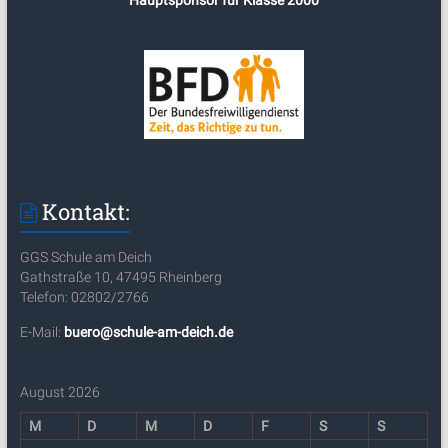
Hauptsponsor für Klasse 2000
Kontakt:
GGS Schule am Deich
Gathstraße 10, 47495 Rheinberg
Telefon: 02802/2766
E-Mail:
buero@schule-am-deich.de
August 2026
M
D
M
D
F
S
S