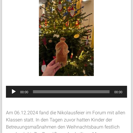
Audio-
00:00
00:00
Player
Am 06.12.2024 fand die Nikolausfeier im Forum mit allen
Klassen statt. In den Tagen zuvor hatten Kinder der
Betreuungsmaßnahmen den Weihnachtsbaum festlich