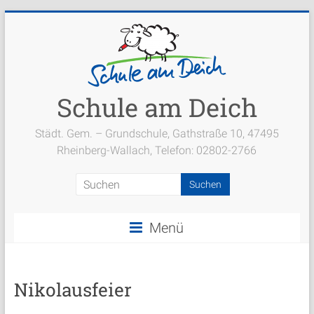
Zum
Inhalt
springen
Schule am Deich
Städt. Gem. – Grundschule, Gathstraße 10, 47495
Rheinberg-Wallach, Telefon: 02802-2766
Menü
Nikolausfeier