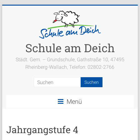
Zum
Inhalt
springen
Schule am Deich
Städt. Gem. – Grundschule, Gathstraße 10, 47495
Rheinberg-Wallach, Telefon: 02802-2766
Menü
Jahrgangstufe 4