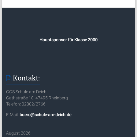
Hauptsponsor für Klasse 2000
Kontakt:
GGS Schule am Deich
Gathstraße 10, 47495 Rheinberg
Telefon: 02802/2766
E-Mail:
buero@schule-am-deich.de
August 2026