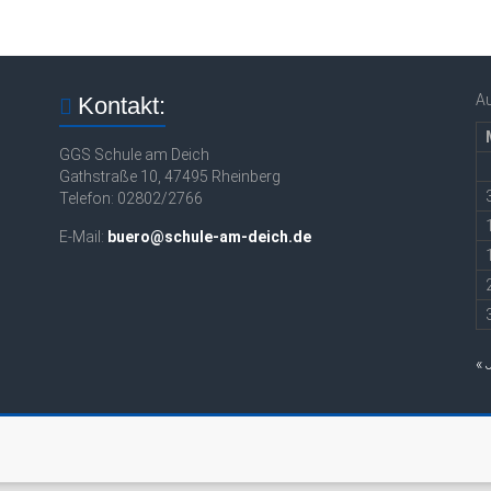
A
Kontakt:
GGS Schule am Deich
Gathstraße 10, 47495 Rheinberg
Telefon: 02802/2766
E-Mail:
buero@schule-am-deich.de
« 