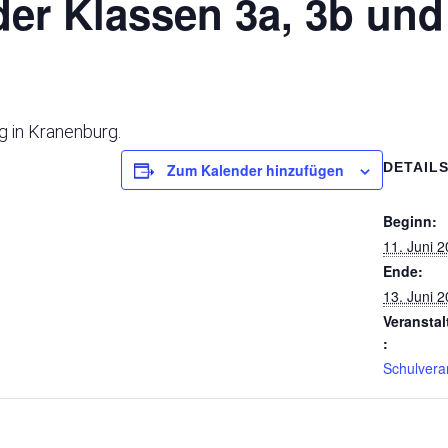
der Klassen 3a, 3b und
g in Kranenburg.
DETAIL
Zum Kalender hinzufügen
Beginn:
11. Juni 
Ende:
13. Juni 
Veransta
:
Schulvera