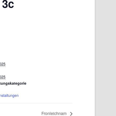
 3c
S
2025
2025
ltungskategorie
nstaltungen
Fronleichnam