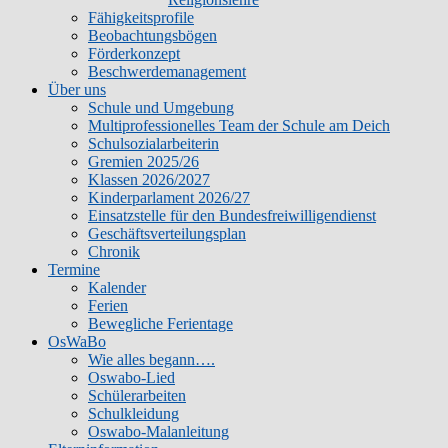
Fähigkeitsprofile
Beobachtungsbögen
Förderkonzept
Beschwerdemanagement
Über uns
Schule und Umgebung
Multiprofessionelles Team der Schule am Deich
Schulsozialarbeiterin
Gremien 2025/26
Klassen 2026/2027
Kinderparlament 2026/27
Einsatzstelle für den Bundesfreiwilligendienst
Geschäftsverteilungsplan
Chronik
Termine
Kalender
Ferien
Bewegliche Ferientage
OsWaBo
Wie alles begann….
Oswabo-Lied
Schülerarbeiten
Schulkleidung
Oswabo-Malanleitung