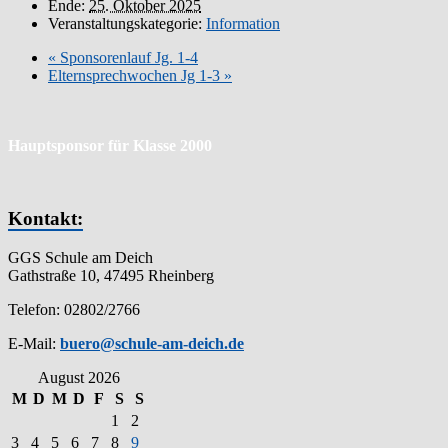
Ende:
25. Oktober 2025
Veranstaltungskategorie:
Information
«
Sponsorenlauf Jg. 1-4
Elternsprechwochen Jg 1-3
»
Hauptsponsor für Klasse 2000
Kontakt:
GGS Schule am Deich
Gathstraße 10, 47495 Rheinberg
Telefon: 02802/2766
E-Mail:
buero@schule-am-deich.de
August 2026
M
D
M
D
F
S
S
1
2
3
4
5
6
7
8
9