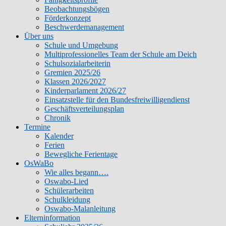
Beobachtungsbögen
Förderkonzept
Beschwerdemanagement
Über uns
Schule und Umgebung
Multiprofessionelles Team der Schule am Deich
Schulsozialarbeiterin
Gremien 2025/26
Klassen 2026/2027
Kinderparlament 2026/27
Einsatzstelle für den Bundesfreiwilligendienst
Geschäftsverteilungsplan
Chronik
Termine
Kalender
Ferien
Bewegliche Ferientage
OsWaBo
Wie alles begann….
Oswabo-Lied
Schülerarbeiten
Schulkleidung
Oswabo-Malanleitung
Elterninformation