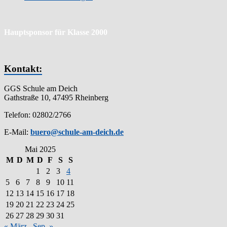
Hauptsponsor für Klasse 2000
Kontakt:
GGS Schule am Deich
Gathstraße 10, 47495 Rheinberg
Telefon: 02802/2766
E-Mail:
buero@schule-am-deich.de
Mai 2025
M
D
M
D
F
S
S
1
2
3
4
5
6
7
8
9
10
11
12
13
14
15
16
17
18
19
20
21
22
23
24
25
26
27
28
29
30
31
« März
Sep. »